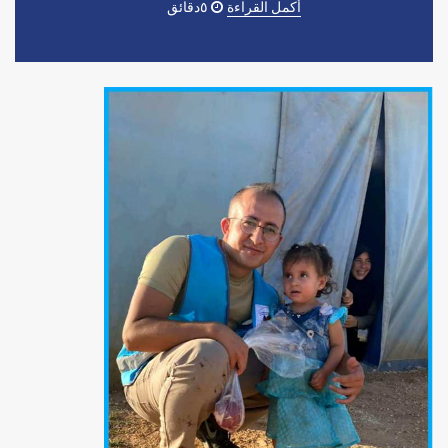
أكمل القراءة
٥دقائق