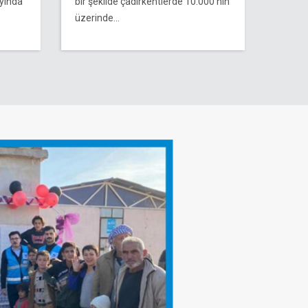
yında
bir şekilde çadırkentlerde 10.000’nin
üzerinde...
ı
Un Temini
Un Dağıtımı Yaptık Sadece ekmek
if
dağıtımıyla kalmayıp, suriye’de
derek
ekonomiye yön verecek kadar