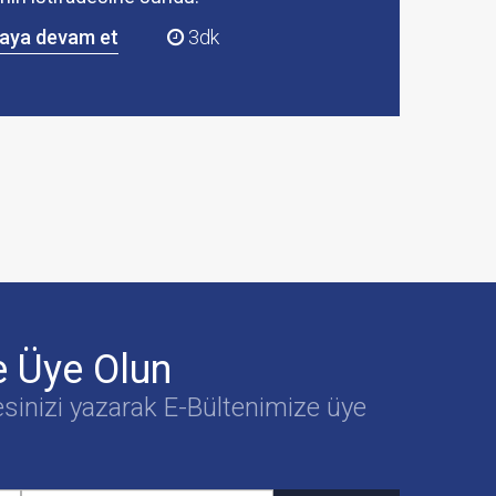
aya devam et
3dk
e Üye Olun
esinizi yazarak E-Bültenimize üye