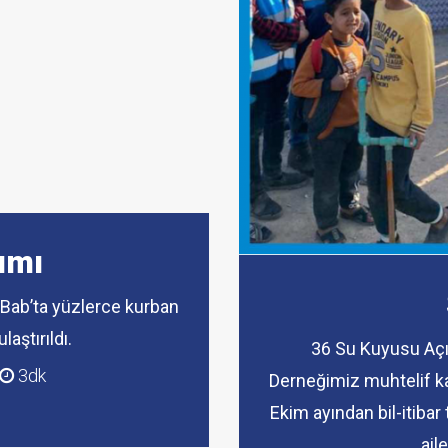
tık
k Malzemeleri, savaş mağduru...
rıldı.
ize bir şekilde 2020 Ekim...
birlik ve beraberliğimizi pekişt.
ımı
Bab’ta yüzlerce kurban
ulaştırıldı.
36 Su Kuyusu Açıl
3dk
Derneğimiz muhtelif ka
Ekim ayından bil-itibar
ail