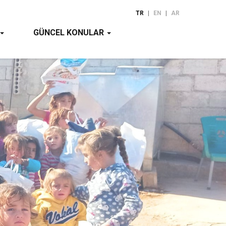
TR
|
EN
|
AR
GÜNCEL KONULAR