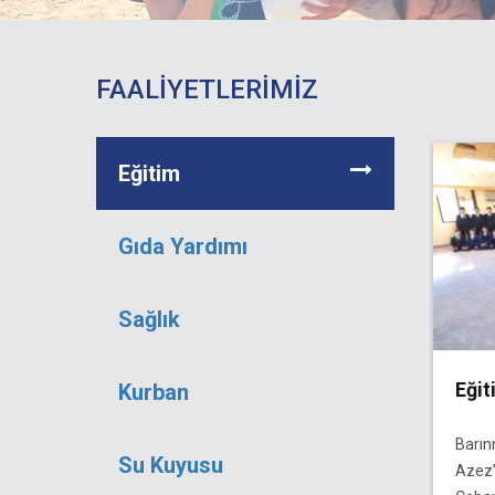
FAALİYETLERİMİZ
Eğitim
Gıda Yardımı
Sağlık
Eğit
Kurban
Barın
Su Kuyusu
Azez’