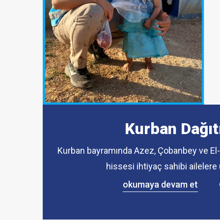
çocuklara umut ve...
dağıt
Kışlı
ulaştı
organ
Kurban Dağıt
Kurban bayramında Azez, Çobanbey ve El-
hissesi ihtiyaç sahibi ailelere 
okumaya devam et