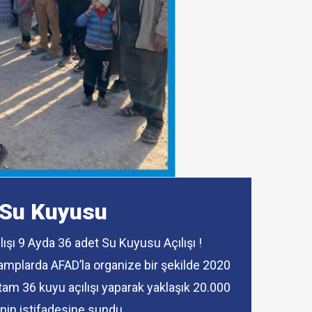
..
önemli ‘un temini’...
Su Kuyusu
ışı 9 Ayda 36 adet Su Kuyusu Açılışı !
mplarda AFAD’la organize bir şekilde 2020
 tam 36 kuyu açılışı yaparak yaklaşık 20.000
enin istifadesine sundu.